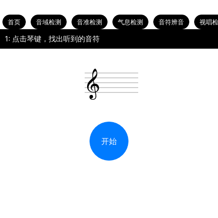
首页
音域检测
音准检测
气息检测
音符辨音
视唱
1: 点击琴键，找出听到的音符
开始