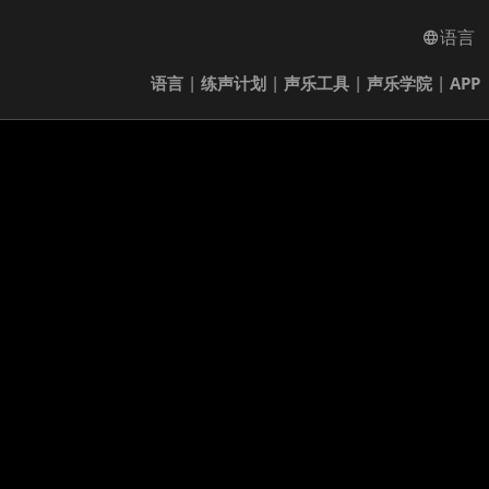
语言
语言
|
练声计划
|
声乐工具
|
声乐学院
|
APP