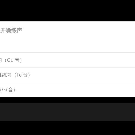
的开嗓练声
（Gu 音）
练习（Fe 音）
Gi 音）