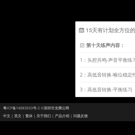
15天有计划全方位
第十天练声内容：
1：头腔共鸣-声音平衡练习
2：高低音转换-喉位稳定性
3：高低音转换-平衡练习（
粤ICP备14083933号-2
©深圳市龙腾云网
中文
|
英文
|
繁体
|
关于我们
|
产品介绍
|
问题反馈