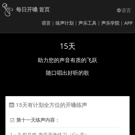
每日开嗓 首页
语言
语言
|
练声计划
|
声乐工具
|
声乐学院
|
APP
15天
助力您的声音有质的飞跃
随口唱出好听的歌
15天有计划全方位的开嗓练声
第十一天练声内容：
1：头腔共鸣-声音平衡练习（Gu 音）