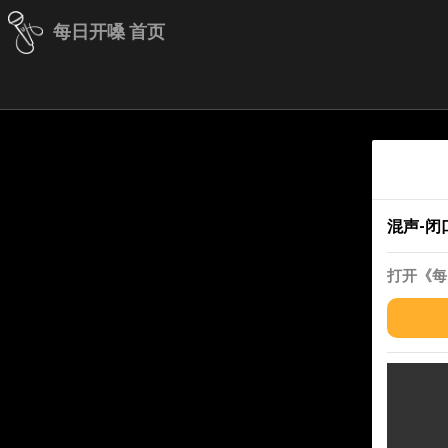
每日开嗓 首页
混声-闭
打开《每