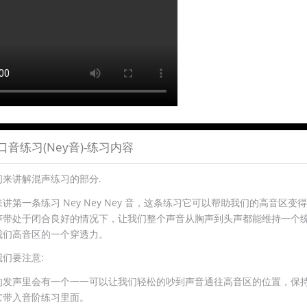
口音练习(Ney音)-练习内容
们来讲解混声练习的部分.
讲第一条练习 Ney Ney Ney 音，这条练习它可以帮助我们的高音区变
声带处于闭合良好的情况下，让我们整个声音从胸声到头声都能维持一个
我们高音区的一个穿透力。
们要注意:
的发声里会有一个一一可以让我们轻松的吵到声音通往高音区的位置，保
它带入音阶练习里面。