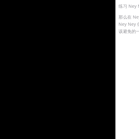
练习 Ney N
那么在 N
Ney N
该避免的