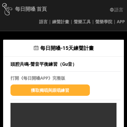
每日開嗓 首頁
語言
語言
|
練聲計畫
|
聲樂工具
|
聲樂學院
|
APP
每日開嗓-15天練聲計畫
頭腔共鳴-聲音平衡練習（Gu音）
打開《每日開嗓APP》完整版
獲取獨唱與跟唱練習