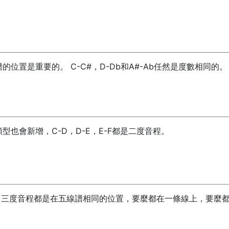
置是重要的。 C-C#，D-Db和A#-Ab任然是度數相同的。
也會新增，C-D，D-E，E-F都是二度音程。
是三度音程。 三度音程都是在五線譜相同的位置，要麼都在一條線上，要