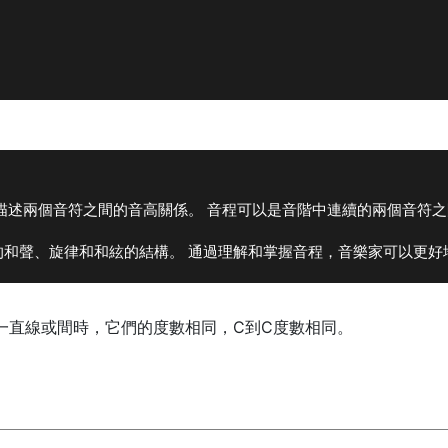
描述兩個音符之間的音高關係。 音程可以是音階中連續的兩個音符
的和聲、旋律和和絃的結構。 通過理解和掌握音程，音樂家可以更好
一直線或間時，它們的度數相同，C到C度數相同。