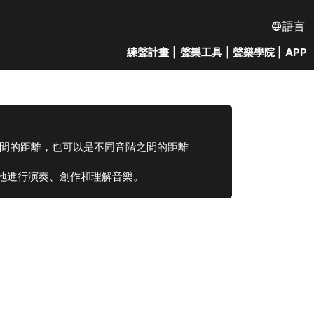
語言
練聲計畫
|
聲樂工具
|
聲樂學院
|
APP
之間的距離，也可以是不同音階之間的距離
地進行演奏、創作和理解音樂。