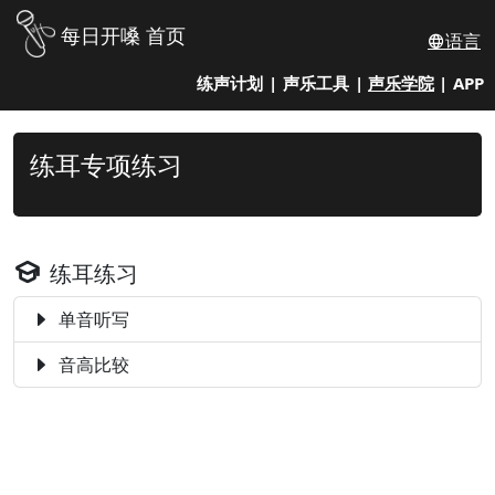
每日开嗓 首页
语言
练声计划
|
声乐工具
|
声乐学院
|
APP
练耳专项练习
练耳练习
单音听写
音高比较